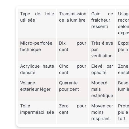
Type de toile
Transmission
Gain de
Usag
utilisée
de la lumière
fraîcheur
reco
ressenti
se
expos
Micro-perforée
Dix pour
Très élevé
Expos
technique
cent
par
plein
ventilation
Acrylique haute
Cinq pour
Élevé par
Zone
densité
cent
opacité
ensol
Voilage
Quarante
Modéré
Bes
extérieur léger
pour cent
mais
lumi
esthétique
Toile
Zéro pour
Moyen car
Prote
imperméabilisée
cent
moins
plui
respirant
fort